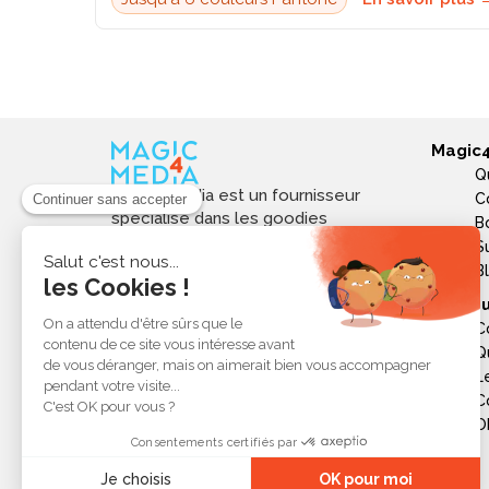
Magic
Q
Magic4media est un fournisseur
C
spécialisé dans les goodies
B
personnalisés et objets publicitaires
S
pour les entreprises. Nous
B
sélectionnons des produits utiles,
Ressou
tendances et responsables pour
C
valoriser votre image de marque,
Q
soutenir vos actions de
L
communication et réussir vos
opérations événementielles,
C
commerciales ou internes.
Ob