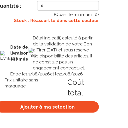
uantité :
(Quantité minimum :
0
)
Stock : Réassort le
dans cette couleur
Délai indicatif, calculé à partir
de la validation de votre Bon
Date de
à Tirer (BAT) et sous réserve
livraison
de disponibilité des articles. Il
estimée
ne constitue pas un
engagement contractuel.
Entre le
14/08/2026
et le
21/08/2026
Prix unitaire sans
Coût
marquage
total
Ajouter à ma selection