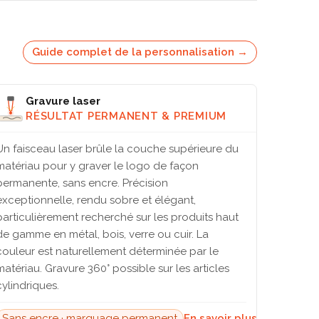
Guide complet de la personnalisation →
Gravure laser
RÉSULTAT PERMANENT & PREMIUM
Un faisceau laser brûle la couche supérieure du
matériau pour y graver le logo de façon
permanente, sans encre. Précision
exceptionnelle, rendu sobre et élégant,
particulièrement recherché sur les produits haut
de gamme en métal, bois, verre ou cuir. La
couleur est naturellement déterminée par le
matériau. Gravure 360° possible sur les articles
cylindriques.
Sans encre · marquage permanent
En savoir plus →