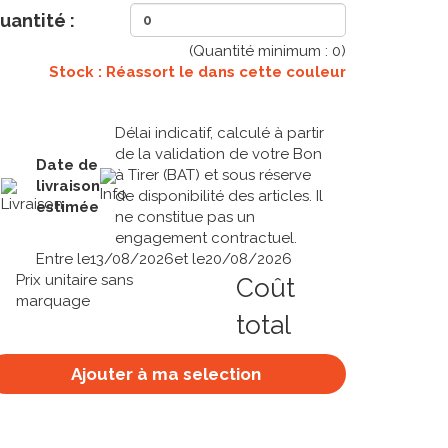
uantité :
(Quantité minimum :
0
)
Stock : Réassort le
dans cette couleur
Délai indicatif, calculé à partir
de la validation de votre Bon
Date de
à Tirer (BAT) et sous réserve
livraison
de disponibilité des articles. Il
estimée
ne constitue pas un
engagement contractuel.
Entre le
13/08/2026
et le
20/08/2026
Prix unitaire sans
Coût
marquage
total
Ajouter à ma selection