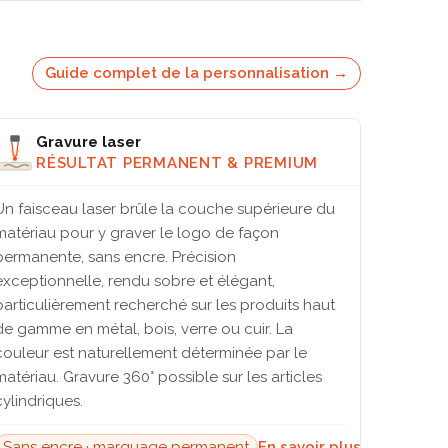
Guide complet de la personnalisation →
Gravure laser
RÉSULTAT PERMANENT & PREMIUM
Un faisceau laser brûle la couche supérieure du
matériau pour y graver le logo de façon
permanente, sans encre. Précision
exceptionnelle, rendu sobre et élégant,
particulièrement recherché sur les produits haut
de gamme en métal, bois, verre ou cuir. La
couleur est naturellement déterminée par le
matériau. Gravure 360° possible sur les articles
cylindriques.
Sans encre · marquage permanent
En savoir plus →