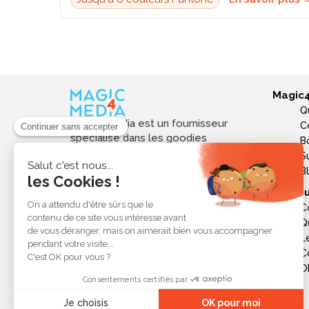
Magic
Q
Magic4media est un fournisseur
C
spécialisé dans les goodies
B
personnalisés et objets publicitaires
S
pour les entreprises. Nous
B
sélectionnons des produits utiles,
Ressou
tendances et responsables pour
C
valoriser votre image de marque,
Q
soutenir vos actions de
L
communication et réussir vos
opérations événementielles,
C
commerciales ou internes.
Ob