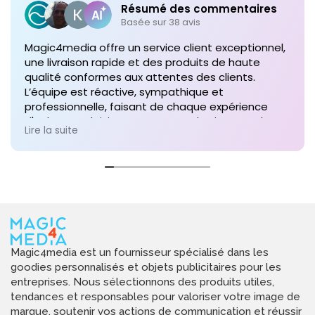
Résumé des commentaires
Basée sur 38 avis
Magic4media offre un service client exceptionnel,
une livraison rapide et des produits de haute
qualité conformes aux attentes des clients.
L’équipe est réactive, sympathique et
professionnelle, faisant de chaque expérience
d'achat un plaisir. Je recommande vivement leurs
Lire la suite
services pour toute commande future de produits
personnalisés !
Magic4media est un fournisseur spécialisé dans les
goodies personnalisés et objets publicitaires pour les
entreprises. Nous sélectionnons des produits utiles,
tendances et responsables pour valoriser votre image de
marque, soutenir vos actions de communication et réussir